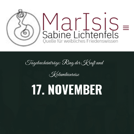
Skip
to
content
Tagebucheinträge: Ring der Kraft und
Kolumbienreise
17. NOVEMBER