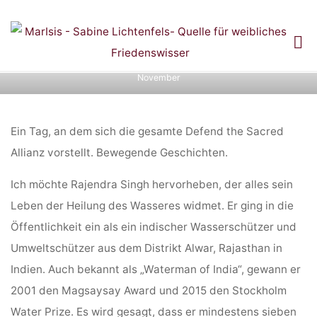
Skip
to
Tagebucheinträge: Ring der Kraft und
content
Home
Tagebucheinträge: Ring der Kraft und Kolumbienreise
18.
Kolumbienreise
November
18. NOVEMBER
Ein Tag, an dem sich die gesamte Defend the Sacred
Allianz vorstellt. Bewegende Geschichten.
Ich möchte Rajendra Singh hervorheben, der alles sein
Leben der Heilung des Wasseres widmet. Er ging in die
Öffentlichkeit ein als ein indischer Wasserschützer und
Umweltschützer aus dem Distrikt Alwar, Rajasthan in
Indien. Auch bekannt als „Waterman of India“, gewann er
2001 den Magsaysay Award und 2015 den Stockholm
Water Prize. Es wird gesagt, dass er mindestens sieben