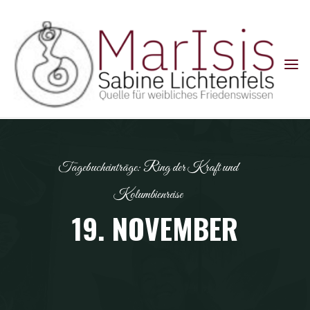
Skip
to
content
Tagebucheinträge: Ring der Kraft und
Kolumbienreise
19. NOVEMBER