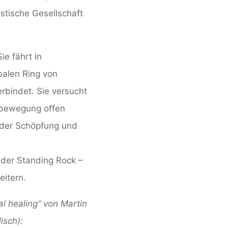
listische Gesellschaft
ie fährt in
balen Ring von
rbindet. Sie versucht
nsbewegung offen
 der Schöpfung und
n der Standing Rock –
itern.
l healing“ von Martin
isch):