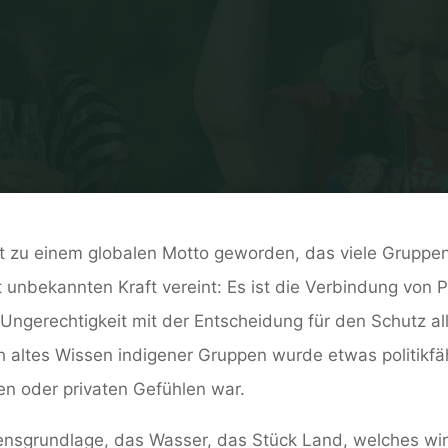
Home
Defend the sacred – Heiliger Aktivismus
t zu einem globalen Motto geworden, das viele Gruppen
t unbekannten Kraft vereint: Es ist die Verbindung von 
Ungerechtigkeit mit der Entscheidung
für
den Schutz al
ch altes Wissen indigener Gruppen wurde etwas politikfäh
en oder privaten Gefühlen war.
nsgrundlage, das Wasser, das Stück Land, welches wir