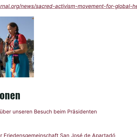
rnal.org/news/sacred-activism-movement-for-global-he
ionen
 über unseren Besuch beim Präsidenten
er Friedensgemeinschaft San José de Apartadó