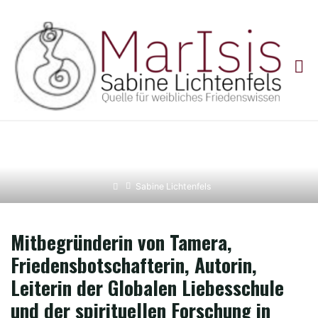
Skip
to
content
SABINE LICHTENFELS
Home
Sabine Lichtenfels
Mitbegründerin von Tamera,
Friedensbotschafterin, Autorin,
Leiterin der Globalen Liebesschule
und der spirituellen Forschung in