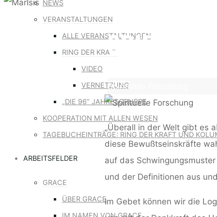
NEWS
VERANSTALTUNGEN
SPIRITUE
ALLE VERANSTALTUNGEN
RING DER KRAFT
VIDEO
VERNETZUNG
Home
Spirituelle Forschung
„DIE 96“ JAHRESGRUPPE
KOOPERATION MIT ALLEN WESEN
„Überall in der Welt gibt es
TAGEBUCHEINTRÄGE: RING DER KRAFT UND KOLU
diese Bewußtseinskräfte wah
ARBEITSFELDER
auf das Schwingungsmuster d
und der Definitionen aus un
GRACE
ÜBER GRACE
Im Gebet können wir die Logi
IM NAMEN VON GRACE