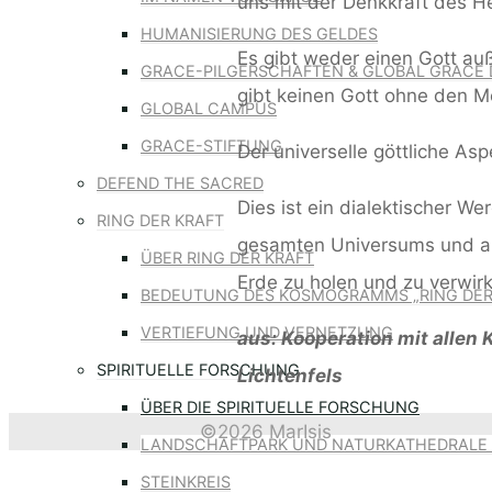
uns mit der Denkkraft des H
HUMANISIERUNG DES GELDES
Es gibt weder einen Gott au
GRACE-PILGERSCHAFTEN & GLOBAL GRACE 
gibt keinen Gott ohne den 
GLOBAL CAMPUS
GRACE-STIFTUNG
Der universelle göttliche A
DEFEND THE SACRED
Dies ist ein dialektischer We
RING DER KRAFT
gesamten Universums und all
ÜBER RING DER KRAFT
Erde zu holen und zu verwirk
BEDEUTUNG DES KOSMOGRAMMS „RING DER
VERTIEFUNG UND VERNETZUNG
aus: Kooperation mit allen
SPIRITUELLE FORSCHUNG
Lichtenfels
ÜBER DIE SPIRITUELLE FORSCHUNG
©2026 MarIsis
LANDSCHAFTPARK UND NATURKATHEDRALE 
Back
STEINKREIS