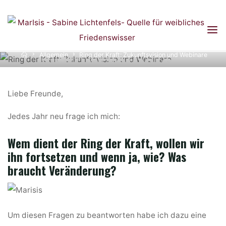
Skip
Allgemein
|
Webinare
to
RING DER KRAFT:
content
Home
ZUKUNFTSVISION
Allgemein
Ring der Kraft: Zukunftsvision und Webinare
UND WEBINARE
Liebe Freunde,
Jedes Jahr neu frage ich mich:
Wem dient der Ring der Kraft, wollen wir
ihn fortsetzen und wenn ja, wie? Was
braucht Veränderung?
Um diesen Fragen zu beantworten habe ich dazu eine