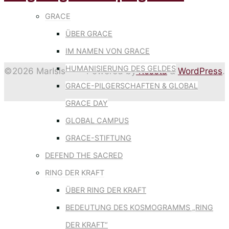
GRACE
ÜBER GRACE
IM NAMEN VON GRACE
HUMANISIERUNG DES GELDES
©2026 MarIsis
Powered by
Roseta
&
WordPress
.
GRACE-PILGERSCHAFTEN & GLOBAL
GRACE DAY
Back
GLOBAL CAMPUS
to
GRACE-STIFTUNG
Top
DEFEND THE SACRED
RING DER KRAFT
ÜBER RING DER KRAFT
BEDEUTUNG DES KOSMOGRAMMS „RING
DER KRAFT“