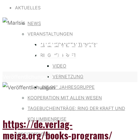
for:
AKTUELLES
NEWS
VERANSTALTUNGEN
VERÖFFENTLICHUNG
ALLE VERANSTALTUNGEN
RING DER KRAFT
VIDEO
Home
VERNETZUNG
Veröffentlichungen
„DIE 96“ JAHRESGRUPPE
KOOPERATION MIT ALLEN WESEN
TAGEBUCHEINTRÄGE: RING DER KRAFT UND
KOLUMBIENREISE
https://de.verlag-
meiga.org/books-programs/
ARBEITSFELDER