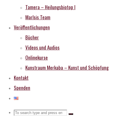
Tamera – Heilungsbiotop I
MarIsis Team
Veröffentlichungen
Bücher
Videos und Audios
Onlinekurse
Kunstraum Merkaba – Kunst und Schöpfung
Kontakt
Spenden
Search
Search
Search