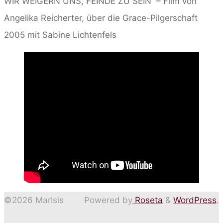
WIR WEIGERN UNS, FEINDE ZU SEIN – Film von
Angelika Reicherter, über die Grace-Pilgerschaft
2005 mit Sabine Lichtenfels
©2026 MarIsis
Powered by
Roseta
&
WordPress
.