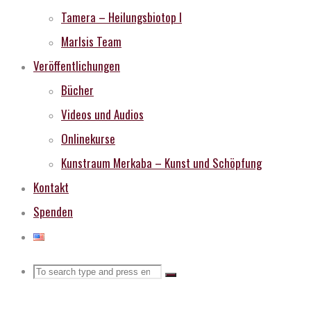
Tamera – Heilungsbiotop I
MarIsis Team
Veröffentlichungen
Bücher
Videos und Audios
Onlinekurse
Kunstraum Merkaba – Kunst und Schöpfung
Kontakt
Spenden
Search
Search
Search