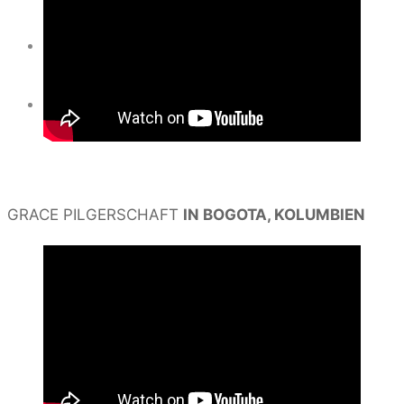
Search
SEARCH
Search
for:
GRACE PILGERSCHAFT
IN BOGOTA, KOLUMBIEN