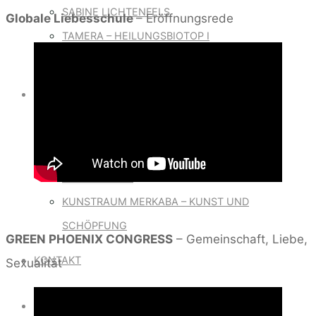
SABINE LICHTENFELS
Globale Liebesschule
– Eröffnungsrede
TAMERA – HEILUNGSBIOTOP I
MARISIS TEAM
VERÖFFENTLICHUNGEN
BÜCHER
VIDEOS UND AUDIOS
ONLINEKURSE
KUNSTRAUM MERKABA – KUNST UND
SCHÖPFUNG
GREEN PHOENIX CONGRESS
– Gemeinschaft, Liebe,
KONTAKT
Sexualität
SPENDEN