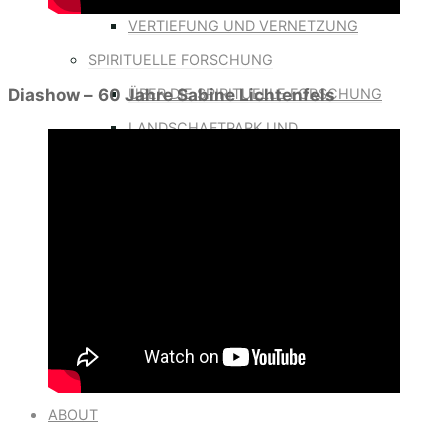
VERTIEFUNG UND VERNETZUNG
SPIRITUELLE FORSCHUNG
ÜBER DIE SPIRITUELLE FORSCHUNG
Diashow –
60 Jahre Sabine Lichtenfels
LANDSCHAFTPARK UND
NATURKATHEDRALE MARISIS
STEINKREIS
TERRA DEVA
HEILUNG DER LIEBE
ÜBER DIE HEILUNG DER LIEBE
WEIBLICHES FRIEDENSWISSEN
GLOBALE LIEBESSCHULE
ABOUT