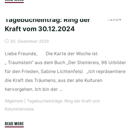
der
Kraft
Tagebucheintrag: Ring der
2025"
Kraft vom 30.12.2024
30. Dezember 2024
Liebe Freunde, Die Karte der Woche ist:
„ Traumstein“ aus dem Buch „Der Steinkreis, 96 Urbilder
für den Frieden, Sabine Lichtenfels) „Ich repräsentiere
die Kraft des Träumens, aus der alle Kulturen
hervorgehen. Ich bin der …
Allgemein
|
Tagebucheinträge: Ring der Kraft und
Kolumbienreise
"Tagebucheintrag:
READ MORE
Ring