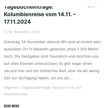
Tarot
Tagebucheinträge:
Karte
Kolumbienreise vom 14.11. –
von
letzter
17.11.2024
Woche"
19. November 2024
Dienstag, 14. November abends Wir sind an einem sehr
speziellen Ort in Medellín gelandet, etwa 2.200 Meter
hoch. Die Gastgeber sind freundlich und möchten uns
auf allen Ebenen unterstützen. Es gibt sogar einen
Jacuzzi hier und ein türkisches Bad, aber da wir wenig
Zeit zur Verfügung haben, um uns als …
Allgemein
|
Tagebucheinträge: Ring der Kraft und
Kolumbienreise
"Tagebucheinträge:
READ MORE