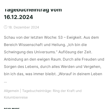
der
Tagebucheintrag vom
kraft
16.12.2024
vom
23.12.2024"
18. Dezember 2024
Schau von der letzten Woche: 53 – Ewigkeit. Aus dem
Bereich Wissenschaft und Heilung. „Ich bin die
Schwingung des Universums.“ Auflösung der Zeit.
Anbindung an den ewigen Raum. Durch alle Freuden und
Sorgen des Lebens, durch alles Werden und Vergehen,
bin ich das, was immer bleibt. „Worauf in deinem Leben
…
Allgemein
|
Tagebucheinträge: Ring der Kraft und
Kolumbienreise