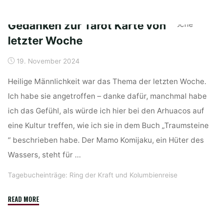
vom
25.11.2024:
Gedanken zur Tarot Karte von
Kolumbien
letzter Woche
–
Bogota
19. November 2024
von
Sabine"
Heilige Männlichkeit war das Thema der letzten Woche.
Ich habe sie angetroffen – danke dafür, manchmal habe
ich das Gefühl, als würde ich hier bei den Arhuacos auf
eine Kultur treffen, wie ich sie in dem Buch „Traumsteine
“ beschrieben habe. Der Mamo Komijaku, ein Hüter des
Wassers, steht für …
Tagebucheinträge: Ring der Kraft und Kolumbienreise
"Gedanken
READ MORE
zur