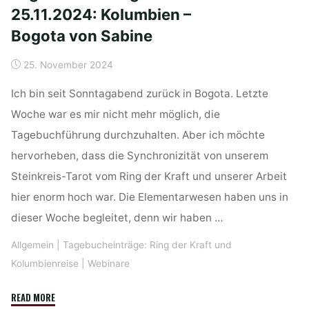
25.11.2024: Kolumbien –
der
Kolumbienreise
Bogota von Sabine
2024
in
25. November 2024
Bogota
Ich bin seit Sonntagabend zurück in Bogota. Letzte
–
Woche war es mir nicht mehr möglich, die
Dank
und
Tagebuchführung durchzuhalten. Aber ich möchte
abschließende
hervorheben, dass die Synchronizität von unserem
Worte"
Steinkreis-Tarot vom Ring der Kraft und unserer Arbeit
hier enorm hoch war. Die Elementarwesen haben uns in
dieser Woche begleitet, denn wir haben …
Allgemein
|
Tagebucheinträge: Ring der Kraft und
Kolumbienreise
|
Webinare
"Tagebucheintrag
READ MORE