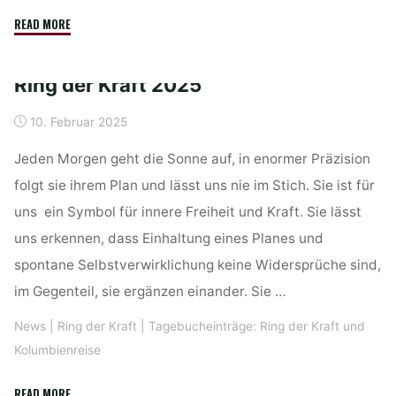
"Tagebucheintrag:
READ MORE
Ring
der
Ring der Kraft 2025
Kraft
vom
10. Februar 2025
10.
–
Jeden Morgen geht die Sonne auf, in enormer Präzision
17.
folgt sie ihrem Plan und lässt uns nie im Stich. Sie ist für
03.2025"
uns ein Symbol für innere Freiheit und Kraft. Sie lässt
uns erkennen, dass Einhaltung eines Planes und
spontane Selbstverwirklichung keine Widersprüche sind,
im Gegenteil, sie ergänzen einander. Sie …
News
|
Ring der Kraft
|
Tagebucheinträge: Ring der Kraft und
Kolumbienreise
"Ring
READ MORE