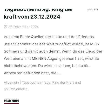
der
Tagebucheintrag: Ring der
Kraft
kraft vom 23.12.2024
vom
30.12.2024"
27. Dezember 2024
Aus dem Buch: Quellen der Liebe und des Friedens
Jeder Schmerz, der der Welt zugefügt wurde, ist MEIN
Schmerz und damit auch deiner. Wenn du das Elend der
Welt einmal mit MEINEN Augen gesehen hast, wirst du
nicht mehr warten. Du wirst losziehen, bis du die
Antworten gefunden hast, die …
Allgemein
|
Tagebucheinträge: Ring der Kraft und
Kolumbienreise
"Tagebucheintrag:
READ MORE
Ring