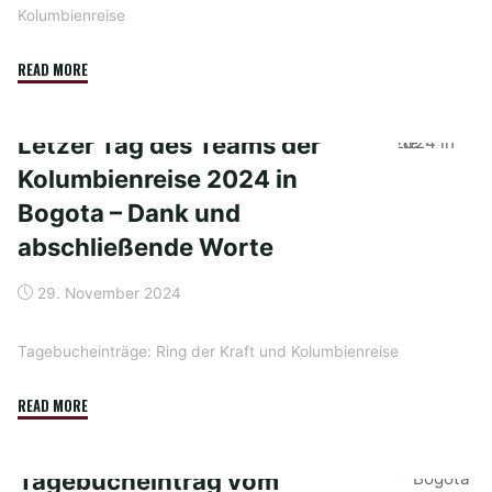
Kolumbienreise
"Tagebucheinträge:
READ MORE
Kolumbienreise
vom
Letzer Tag des Teams der
20.11.
Kolumbienreise 2024 in
–
28.11.2024"
Bogota – Dank und
abschließende Worte
29. November 2024
Tagebucheinträge: Ring der Kraft und Kolumbienreise
"Letzer
READ MORE
Tag
des
Tagebucheintrag vom
Teams