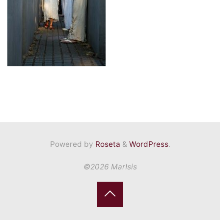
Powered by
Roseta
&
WordPress
.
©2026 MarIsis
Back