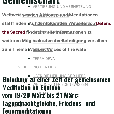
VERTIEFUNG UND VERNETZUNG
Weltweit werden Aktionen und Meditationen
SPIRITUELLE FORSCHUNG
stattfinden. Auf der folgenden Website von
Defend
ÜBER DIE SPIRITUELLE FORSCHUNG
the Sacred
findet ihr alle Informationen zu
LANDSCHAFTPARK UND
weiteren Möglichkeiten der Beteiligung vor allem
NATURKATHEDRALE MARISIS
zum Thema Wasser: Voices of the water
STEINKREIS
TERRA DEVA
HEILUNG DER LIEBE
ÜBER DIE HEILUNG DER LIEBE
Einladung zu einer Zeit der gemeinsamen
Meditation an Equinox
WEIBLICHES FRIEDENSWISSEN
vom 19/20 März bis 21 März:
GLOBALE LIEBESSCHULE
Tagundnachtgleiche, Friedens- und
ABOUT
Feuermeditationen