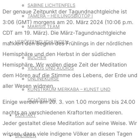
SABINE LICHTENFELS
Der genaue Zeitpunkt der Tagundnachtgleiche ist
TAMERA – HEILUNGSBIOTOP I
3:06 (GMT) morgens am 20. März 2024 (10:06 p.m.
MARISIS TEAM
CDT am 19. März). Die März-Tagundnachtgleiche
VERÖFFENTLICHUNGEN
markiert den Beginn des Frühlings in der nördlichen
Hemisphäre und den Herbst in der südlichen
BÜCHER
Hemisphäre. Wir wollen diese Zeit der Meditation
VIDEOS UND AUDIOS
dem Hören auf die Stimme des Lebens, der Erde und
ONLINEKURSE
aller Wesen widmen.
KUNSTRAUM MERKABA – KUNST UND
SCHÖPFUNG
Einige werden am 20. 3. von 1.00 morgens bis 24.00
nachts an verschiedenen Kraftorten meditieren.
KONTAKT
Jeder gestaltet diese Meditation auf seine Weise. Wir
wissen, dass viele indigene Völker an diesen Tagen
SPENDEN