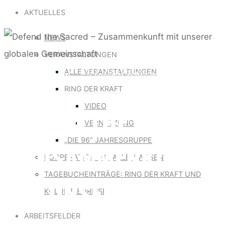
for:
AKTUELLES
NEWS
VERANSTALTUNGEN
Defend the sacred – Heiliger Aktivismus
ALLE VERANSTALTUNGEN
RING DER KRAFT
VIDEO
DEFEND THE SACRED
VERNETZUNG
„DIE 96“ JAHRESGRUPPE
– ZUSAMMENKUNFT
KOOPERATION MIT ALLEN WESEN
TAGEBUCHEINTRÄGE: RING DER KRAFT UND
MIT UNSERER
KOLUMBIENREISE
ARBEITSFELDER