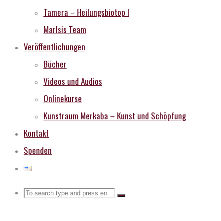
Tamera – Heilungsbiotop I
MarIsis Team
Veröffentlichungen
Bücher
Videos und Audios
Onlinekurse
Kunstraum Merkaba – Kunst und Schöpfung
Kontakt
Spenden
Search
Search
Search