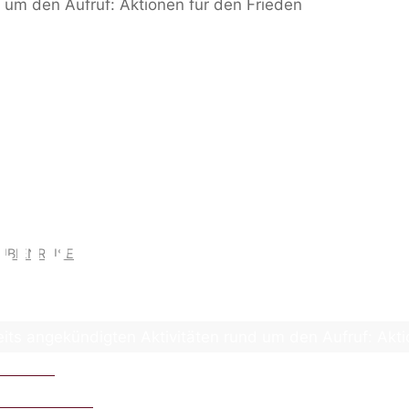
 DEN BEREITS ANGEKÜ
EN RUND UM DEN AUF
FÜR DEN FRIEDEN
MBIENREISE
eits angekündigten Aktivitäten rund um den Aufruf: Akt
1.03.2024
lgenommen haben