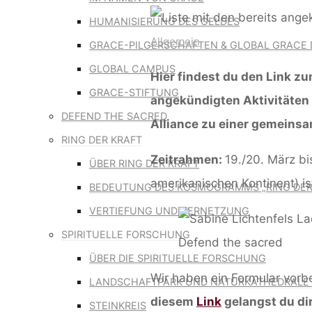
HUMANISIERUNG DES GELDES
Allgemein
GRACE-PILGERSCHAFTEN & GLOBAL GRACE 
GLOBAL CAMPUS
Hier findest du den Link z
GRACE-STIFTUNG
angekündigten Aktivitäten 
DEFEND THE SACRED
Alliance zu einer gemeinsa
RING DER KRAFT
Zeitrahmen:
19./20. März b
ÜBER RING DER KRAFT
amerikanischen Kontinent) is
BEDEUTUNG DES KOSMOGRAMMS „RING DER
VERTIEFUNG UND VERNETZUNG
SPIRITUELLE FORSCHUNG
Defend the sacred
ÜBER DIE SPIRITUELLE FORSCHUNG
Wir haben ein Formular vorbe
LANDSCHAFTPARK UND NATURKATHEDRALE 
diesem
Link
gelangst du di
STEINKREIS