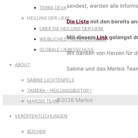
sendest, werden alle Informa
TERRA DEVA
HEILUNG DER LIEBE
Die Liste
mit den bereits a
ÜBER DIE HEILUNG DER LIEBE
Mit diesem
Link
gelangst du
WEIBLICHES FRIEDENSWISSEN
GLOBALE LIEBESSCHULE
Wir danken von Herzen für di
ABOUT
Sabine und das MarIsis Tea
SABINE LICHTENFELS
TAMERA – HEILUNGSBIOTOP I
©2026 MarIsis
MARISIS TEAM
Back
VERÖFFENTLICHUNGEN
to
Top
BÜCHER