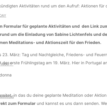
DAY
um Formular für geplante Aktivitäten und den Link z
rund um die Einladung von Sabine Lichtenfels und d
men Meditations- und Aktionszeit für den Frieden.
is 23. März: Tag und Nachtgleiche, Friedens- und Feue
t der erste Frühlingstag am 19. März. Hier in Portugal 
 KRAFT“
reitet, in das du deine geplante Meditation oder Aktio
MARISIS
rekt zum Formular
und kannst es uns dann senden. We