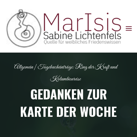
Skip
to
content
Allgemein
|
Tagebucheinträge: Ring der Kraft und
Kolumbienreise
GEDANKEN ZUR
KARTE DER WOCHE