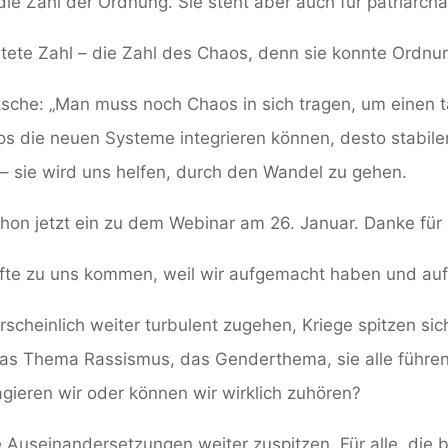
die Zahl der Ordnung. Sie steht aber auch für patriarcha
htete Zahl – die Zahl des Chaos, denn sie konnte Ordnu
tzsche: „Man muss noch Chaos in sich tragen, um einen 
s die neuen Systeme integrieren können, desto stabiler
 – sie wird uns helfen, durch den Wandel zu gehen.
chon jetzt ein zu dem Webinar am 26. Januar. Danke für 
fte zu uns kommen, weil wir aufgemacht haben und au
rscheinlich weiter turbulent zugehen, Kriege spitzen sich
, das Thema Rassismus, das Genderthema, sie alle führe
agieren wir oder können wir wirklich zuhören?
 Auseinandersetzungen weiter zuspitzen. Für alle, die be