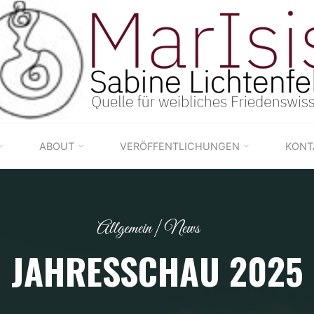
ABOUT
VERÖFFENTLICHUNGEN
KONT
Allgemein
|
News
JAHRESSCHAU 2025