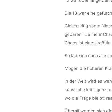
12 war über lange Zeit 
Die 13 war eine gefürc
Gleichzeitig sagte Nie
gebären.“ Je mehr Chao
Chaos ist eine Urgöttin
So lade ich euch alle s
Mögen die höheren Krä
In der Welt wird es wah
künstliche Intelligenz
wo die Frage bleibt: re
Überall werden sich die