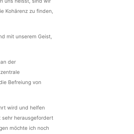
 uns heisst, sind wir
ie Kohärenz zu finden,
nd mit unserem Geist,
lan der
zentrale
ie Befreiung von
rt wird und helfen
st sehr herausgefordert
egen möchte ich noch