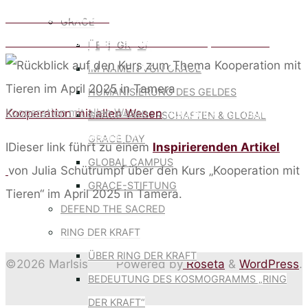
TIEREN IM APRIL
Was ich von Pumi lerne
GRACE
2025 IN TAMERA
Anna Breitenbach – die Frau die mit Tieren sprechen kann
ÜBER GRACE
IM NAMEN VON GRACE
HUMANISIERUNG DES GELDES
Kooperation mit allen Wesen
Home
Kooperation mit allen Wesen
Rückblick auf den Kurs
GRACE-PILGERSCHAFTEN & GLOBAL
zum Thema Kooperation mit Tieren im April 2025 in
GRACE DAY
IDieser link führt zu einem
Inspirierenden Artikel
Tamera
GLOBAL CAMPUS
von Julia Schütrumpf über den Kurs „Kooperation mit
GRACE-STIFTUNG
Tieren“ im April 2025 in Tamera.
DEFEND THE SACRED
RING DER KRAFT
ÜBER RING DER KRAFT
©2026 MarIsis
Powered by
Roseta
&
WordPress
.
BEDEUTUNG DES KOSMOGRAMMS „RING
DER KRAFT“