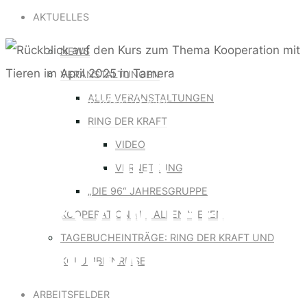
for:
AKTUELLES
NEWS
VERANSTALTUNGEN
Kooperation mit allen Wesen
ALLE VERANSTALTUNGEN
RING DER KRAFT
VIDEO
RÜCKBLICK AUF DEN
VERNETZUNG
„DIE 96“ JAHRESGRUPPE
KURS ZUM THEMA
KOOPERATION MIT ALLEN WESEN
TAGEBUCHEINTRÄGE: RING DER KRAFT UND
KOOPERATION MIT
KOLUMBIENREISE
ARBEITSFELDER