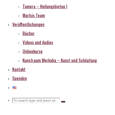
Tamera – Heilungsbiotop I
MarIsis Team
Veröffentlichungen
Bücher
Videos und Audios
Onlinekurse
Kunstraum Merkaba – Kunst und Schöpfung
Kontakt
Spenden
Search
Search
Search