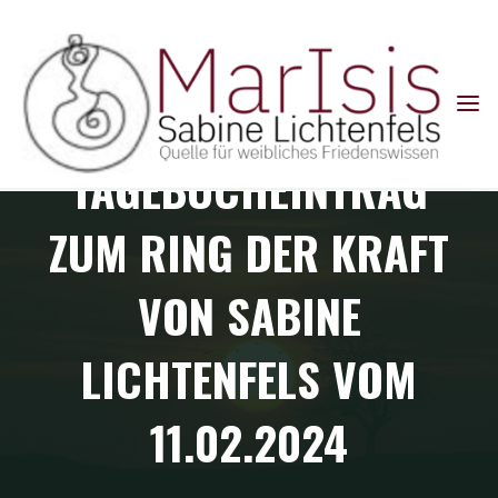
Skip
to
content
Allgemein
|
Tagebucheinträge: Ring der Kraft und
Kolumbienreise
TAGEBUCHEINTRAG
ZUM RING DER KRAFT
VON SABINE
LICHTENFELS VOM
11.02.2024