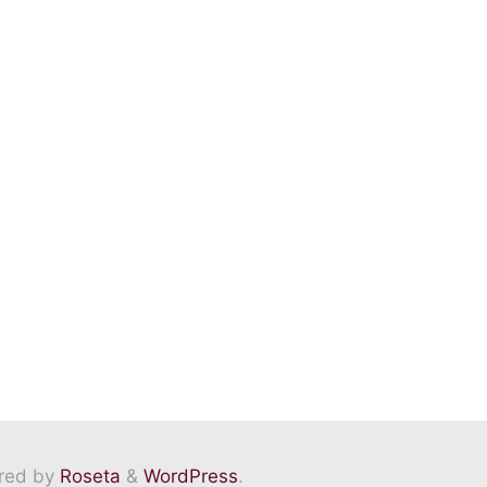
red by
Roseta
&
WordPress
.