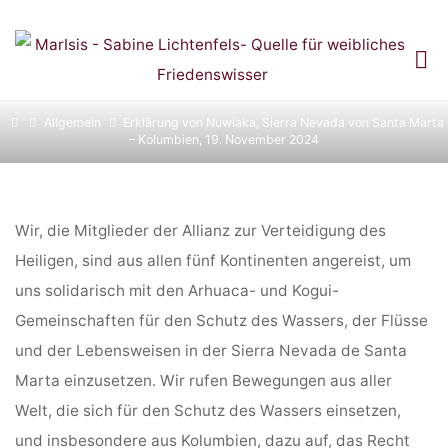
ERKLÄRUNG VON
Skip
NUWIAKA, SIERRA
to
content
NEVADA VON SANTA
Home
Allgemein
Erklärung von Nuwiaka, Sierra Nevada von Santa Marta
– Kolumbien, 19. November 2024
MARTA –
KOLUMBIEN, 19.
Wir, die Mitglieder der Allianz zur Verteidigung des
Heiligen, sind aus allen fünf Kontinenten angereist, um
NOVEMBER 2024
uns solidarisch mit den Arhuaca- und Kogui-
Gemeinschaften für den Schutz des Wassers, der Flüsse
und der Lebensweisen in der Sierra Nevada de Santa
Marta einzusetzen. Wir rufen Bewegungen aus aller
Welt, die sich für den Schutz des Wassers einsetzen,
und insbesondere aus Kolumbien, dazu auf, das Recht