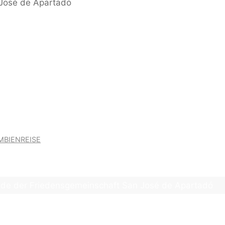
ed – Heiliger Aktivismus
|
News
DIE FREUNDE DER
EMEINSCHAFT SAN JO
MBIENREISE
unde der Friedensgemeinschaft San José de Apartadó