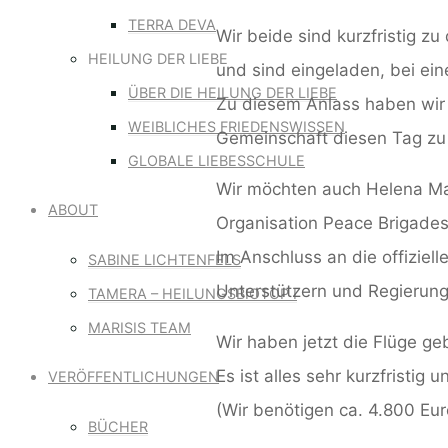
TERRA DEVA
Wir beide sind kurzfristig zu
HEILUNG DER LIEBE
und sind eingeladen, bei eine
ÜBER DIE HEILUNG DER LIEBE
Zu diesem Anlass haben wir
WEIBLICHES FRIEDENSWISSEN
Gemeinschaft diesen Tag zu
GLOBALE LIEBESSCHULE
Wir möchten auch Helena Man
ABOUT
Organisation Peace Brigades)
Im Anschluss an die offizie
SABINE LICHTENFELS
Unterstützern und Regierung
TAMERA – HEILUNGSBIOTOP I
MARISIS TEAM
Wir haben jetzt die Flüge ge
Es ist alles sehr kurzfristig
VERÖFFENTLICHUNGEN
(Wir benötigen ca. 4.800 Euro
BÜCHER