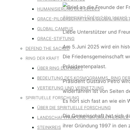
HUMANISIERUNG DES GELDES
Allgemein
|
Defend the sacred –
GRACE-PILGERSCHAFTEN & GLOBAL GRACE 
GLOBAL CAMPUS
Liebe Unterstützer und Fre
GRACE-STIFTUNG
Am 5.Juni 2025 wird ein histo
DEFEND THE SACRED
Die Friedensgemeinschaft wu
RING DER KRAFT
Präsidentenpalast.
ÜBER RING DER KRAFT
BEDEUTUNG DES KOSMOGRAMMS „RING DER
Präsident Gustavo Petro wird
VERTIEFUNG UND VERNETZUNG
widerfahren ist von Seiten d
SPIRITUELLE FORSCHUNG
Es hört sich fast an wie ein
ÜBER DIE SPIRITUELLE FORSCHUNG
Die Gemeinschaft hat sich d
LANDSCHAFTPARK UND NATURKATHEDRALE 
ihrer Gründung 1997 in den 
STEINKREIS