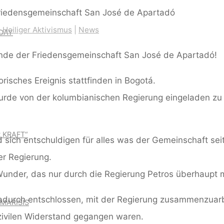
 Heiliger Aktivismus
|
News
DAY
unde der Friedensgemeinschaft San José de Apartadó!
risches Ereignis stattfinden in Bogotá.
rde von der kolumbianischen Regierung eingeladen zu ei
 KRAFT“
 sich entschuldigen für alles was der Gemeinschaft sei
er Regierung.
 Wunder, das nur durch die Regierung Petros überhaupt 
adurch entschlossen, mit der Regierung zusammenzuarb
MARISIS
zivilen Widerstand gegangen waren.