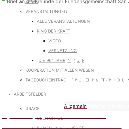
NEWS
VERANSTALTUNGEN
Allgemein
|
Defend the sacr
ALLE VERANSTALTUNGEN
RING DER KRAFT
BRIEF AN 
VIDEO
VERNETZUNG
FRIEDENSG
„DIE 96“ JAHRESGRUPPE
KOOPERATION MIT ALLEN WESEN
APARTADÓ
TAGEBUCHEINTRÄGE: RING DER KRAFT UND KOLU
ARBEITSFELDER
Home
Allgemein
Brief an die Fre
GRACE
Tagebucheintrag: Ring der Kraft vom 10. – 17. 03.2025
ÜBER GRACE
Kolumbienreise 2025 – über unseren Besuch beim Präsidenten
IM NAMEN VON GRACE