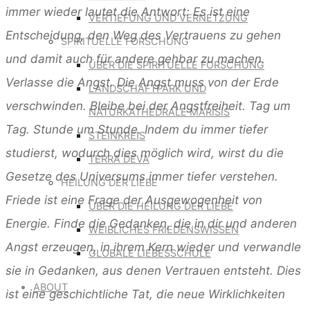
immer wieder lautet die Antwort: Es ist eine
VERTIEFUNG UND VERNETZUNG
Entscheidung, den Weg des Vertrauens zu gehen
SPIRITUELLE FORSCHUNG
und damit auch für andere gehbar zu machen.
ÜBER DIE SPIRITUELLE FORSCHUNG
Verlasse die Angst. Die Angst muss von der Erde
LANDSCHAFTPARK UND
verschwinden. Bleibe bei der Angstfreiheit. Tag um
NATURKATHEDRALE MARISIS
Tag. Stunde um Stunde. Indem du immer tiefer
STEINKREIS
studierst, wodurch dies möglich wird, wirst du die
TERRA DEVA
Gesetze des Universums immer tiefer verstehen.
HEILUNG DER LIEBE
Friede ist eine Frage der Ausgewogenheit von
ÜBER DIE HEILUNG DER LIEBE
Energie. Finde die Gedanken, die in dir und anderen
WEIBLICHES FRIEDENSWISSEN
Angst erzeugen, in ihrem Kern wieder und verwandle
GLOBALE LIEBESSCHULE
sie in Gedanken, aus denen Vertrauen entsteht. Dies
ABOUT
ist eine geschichtliche Tat, die neue Wirklichkeiten