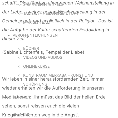
schafft. Dies führt zu einer neuen Weichenstellung in
SABINE LICHTENFELS
der Liebe, zu einer neuen Weichenstellung in der
TAMERA – HEILUNGSBIOTOP I
Gemeinschaft und schließlich in der Religion. Das ist
MARISIS TEAM
die Aufgabe der Kultur schaffenden Feldbildung in
VERÖFFENTLICHUNGEN
dieser Zeit.“
BÜCHER
(Sabine Lichtenfels, Tempel der Liebe)
VIDEOS UND AUDIOS
ONLINEKURSE
KUNSTRAUM MERKABA – KUNST UND
Wir leben in einer herausfordernden Zeit. Immer
SCHÖPFUNG
wieder erhalten wir die Aufforderung in unseren
Meditationen: „Ihr müsst das Bild der heilen Erde
KONTAKT
sehen, sonst reissen euch die vielen
SPENDEN
Kriegsnachrichten weg in die Angst“.