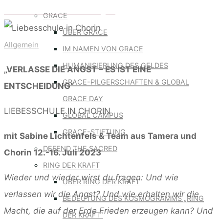
Lichtenfels – vom 16. – 25. August
GRACE
ÜBER GRACE
Allgemein
IM NAMEN VON GRACE
HUMANISIERUNG DES GELDES
„VERLASSE DIE ANGST – ES IST EINE
GRACE-PILGERSCHAFTEN & GLOBAL
ENTSCHEIDUNG“
GRACE DAY
LIEBESSCHULE IN CHORIN
GLOBAL CAMPUS
GRACE-STIFTUNG
mit Sabine Lichtenfels & Team aus Tamera und
DEFEND THE SACRED
Chorin 12.-16. Juli 2023
RING DER KRAFT
Wieder und wieder wirst du fragen: Und wie
ÜBER RING DER KRAFT
verlassen wir die Angst? Und wie erhalten wir die
BEDEUTUNG DES KOSMOGRAMMS „RING
Macht, die auf der Erde Frieden erzeugen kann? Und
DER KRAFT“