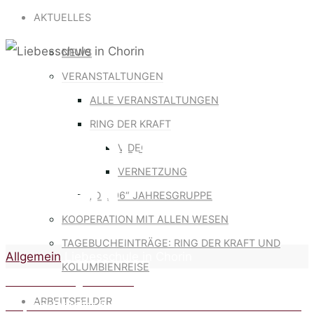
for:
AKTUELLES
NEWS
Allgemein
VERANSTALTUNGEN
ALLE VERANSTALTUNGEN
RING DER KRAFT
LIEBESSCHULE IN
VIDEO
VERNETZUNG
CHORIN
„DIE 96“ JAHRESGRUPPE
KOOPERATION MIT ALLEN WESEN
TAGEBUCHEINTRÄGE: RING DER KRAFT UND
Home
Allgemein
Liebesschule in Chorin
KOLUMBIENREISE
Podcast Frühlings Erwachen
ARBEITSFELDER
Auf prähistorisches Friedenswissen hören – Seminar mit Sabine