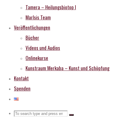
Tamera – Heilungsbiotop I
MarIsis Team
Veröffentlichungen
Bücher
Videos und Audios
Onlinekurse
Kunstraum Merkaba – Kunst und Schöpfung
Kontakt
Spenden
Search
Search
Search