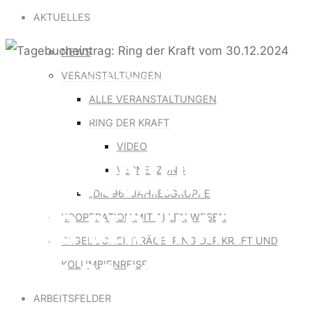
for:
AKTUELLES
NEWS
Allgemein
|
Tagebucheinträge: Ring der Kraft und
VERANSTALTUNGEN
ALLE VERANSTALTUNGEN
Kolumbienreise
RING DER KRAFT
VIDEO
TAGEBUCHEINTRAG:
VERNETZUNG
„DIE 96“ JAHRESGRUPPE
RING DER KRAFT
KOOPERATION MIT ALLEN WESEN
TAGEBUCHEINTRÄGE: RING DER KRAFT UND
VOM 30.12.2024
KOLUMBIENREISE
ARBEITSFELDER