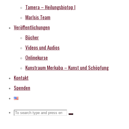
Tamera – Heilungsbiotop I
MarIsis Team
Veröffentlichungen
Bücher
Videos und Audios
Onlinekurse
Kunstraum Merkaba – Kunst und Schöpfung
Kontakt
Spenden
Search
Search
Search