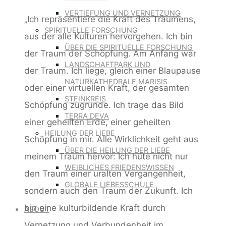
VERTIEFUNG UND VERNETZUNG
„
Ich repräsentiere die Kraft des Träumens,
SPIRITUELLE FORSCHUNG
aus der alle Kulturen hervorgehen. Ich bin
ÜBER DIE SPIRITUELLE FORSCHUNG
der Traum der Schöpfung. Am Anfang war
LANDSCHAFTPARK UND
der Traum. Ich liege, gleich einer Blaupause
NATURKATHEDRALE MARISIS
oder einer virtuellen Kraft, der gesamten
STEINKREIS
Schöpfung zugrunde. Ich trage das Bild
TERRA DEVA
einer geheilten Erde, einer geheilten
HEILUNG DER LIEBE
Schöpfung in mir. Alle Wirklichkeit geht aus
ÜBER DIE HEILUNG DER LIEBE
meinem Traum hervor: Ich hüte nicht nur
WEIBLICHES FRIEDENSWISSEN
den Traum einer uralten Vergangenheit,
GLOBALE LIEBESSCHULE
sondern auch den Traum der Zukunft. Ich
bin eine kulturbildende Kraft durch
ABOUT
Vernetzung und Verbundenheit im