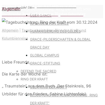
Tagebucheintrag: Ring der kraft vom 23.12.2024
GRACE
Home
Allgemein
Tagebucheintrag: Ring der Kraft vom
Berührender Brief an Sabine zum 70gsten Geburtstag
ÜBER GRACE
30.12.2024
IM NAMEN VON GRACE
Allgemein
|
Tagebucheinträge: Ring der Kraft und
HUMANISIERUNG DES GELDES
Kolumbienreise
GRACE-PILGERSCHAFTEN & GLOBAL
GRACE DAY
GLOBAL CAMPUS
Liebe Freunde,
GRACE-STIFTUNG
DEFEND THE SACRED
Die Karte der Woche ist:
RING DER KRAFT
„
Traumstein“ aus dem Buch „Der Steinkreis, 96
ÜBER RING DER KRAFT
Urbilder für den Frieden, Sabine Lichtenfels)
BEDEUTUNG DES KOSMOGRAMMS „RING
DER KRAFT“