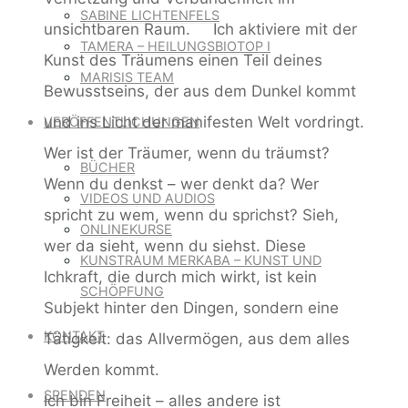
SABINE LICHTENFELS
unsichtbaren Raum. Ich aktiviere mit der
TAMERA – HEILUNGSBIOTOP I
Kunst des Träumens einen Teil deines
MARISIS TEAM
Bewusstseins, der aus dem Dunkel kommt
und ins Licht der manifesten Welt vordringt.
VERÖFFENTLICHUNGEN
Wer ist der Träumer, wenn du träumst?
BÜCHER
Wenn du denkst – wer denkt da? Wer
VIDEOS UND AUDIOS
spricht zu wem, wenn du sprichst? Sieh,
ONLINEKURSE
wer da sieht, wenn du siehst. Diese
KUNSTRAUM MERKABA – KUNST UND
Ichkraft, die durch mich wirkt, ist kein
SCHÖPFUNG
Subjekt hinter den Dingen, sondern eine
KONTAKT
Tätigkeit: das Allvermögen, aus dem alles
Werden kommt.
SPENDEN
Ich bin Freiheit – alles andere ist