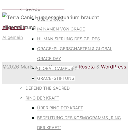
UNTERSTÜTZUNG
Meditation über Grace 9.11.2025
GRACE
ÜBER GRACE
Home
Allgemein
Terra Canis Hundesanktuarium braucht
IM NAMEN VON GRACE
Unterstützung
Allgemein
HUMANISIERUNG DES GELDES
GRACE-PILGERSCHAFTEN & GLOBAL
GRACE DAY
©2026 MarIsis
Powered by
Roseta
&
WordPress
.
GLOBAL CAMPUS
GRACE-STIFTUNG
DEFEND THE SACRED
Back
RING DER KRAFT
to
ÜBER RING DER KRAFT
Top
BEDEUTUNG DES KOSMOGRAMMS „RING
DER KRAFT“