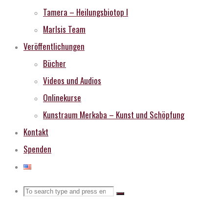
Tamera – Heilungsbiotop I
MarIsis Team
Veröffentlichungen
Bücher
Videos und Audios
Onlinekurse
Kunstraum Merkaba – Kunst und Schöpfung
Kontakt
Spenden
Search
Search
Search