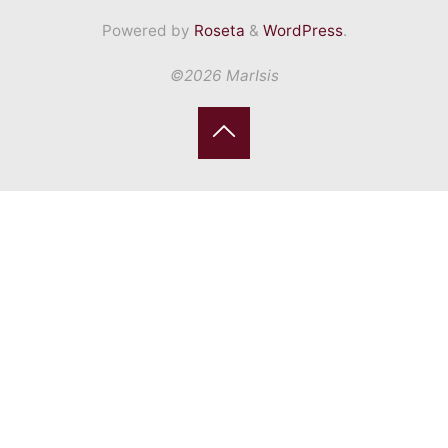
Powered by
Roseta
&
WordPress
.
©2026 MarIsis
Back
to
Top