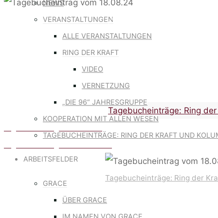
NEWS
VERANSTALTUNGEN
Tagebucheinträge: Ring der
ALLE VERANSTALTUNGEN
RING DER KRAFT
TAGEBUCHE
VIDEO
VERNETZUNG
„DIE 96“ JAHRESGRUPPE
Home
Tagebucheinträge: Ring der
KOOPERATION MIT ALLEN WESEN
Tagebucheintrag vom 11.08.24
TAGEBUCHEINTRÄGE: RING DER KRAFT UND KOLU
Tagebucheintrag vom 02.09.2024
ARBEITSFELDER
Tagebucheinträge: Ring der Kra
GRACE
ÜBER GRACE
IM NAMEN VON GRACE