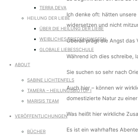
TERRA DEVA
Ich denke oft: hätten unser
HEILUNG DER LIEBE
widersetzen und nicht mitzum
ÜBER DIE HEILUNG DER LIEBE
WEIBLICHES FRIEDENSWISSEN
Überall prägt die Angst das 
GLOBALE LIEBESSCHULE
Während ich dies schreibe, 
ABOUT
Sie suchen so sehr nach Orie
SABINE LICHTENFELS
Auch hier – können wir wirk
TAMERA – HEILUNGSBIOTOP I
domestizierte Natur zu einer
MARISIS TEAM
Was heißt hier wirkliche Zu
VERÖFFENTLICHUNGEN
Es ist ein wahrhaftes Abente
BÜCHER