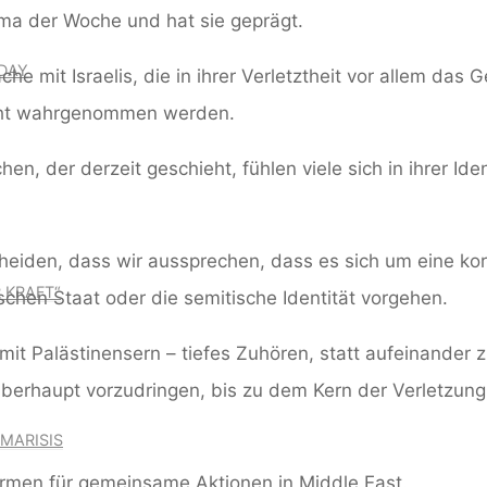
ma der Woche und hat sie geprägt.
DAY
 mit Israelis, die in ihrer Verletztheit vor allem das G
icht wahrgenommen werden.
, der derzeit geschieht, fühlen viele sich in ihrer Ident
cheiden, dass wir aussprechen, dass es sich um eine ko
 KRAFT“
schen Staat oder die semitische Identität vorgehen.
mit Palästinensern – tiefes Zuhören, statt aufeinander zu
überhaupt vorzudringen, bis zu dem Kern der Verletzung
MARISIS
formen für gemeinsame Aktionen in Middle East.