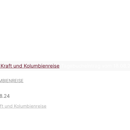
 Kraft und Kolumbienreise
INTRAG VOM 18.08.2
 Kraft und Kolumbienreise
Tagebucheintrag vom 18.08.
MBIENREISE
ft und Kolumbienreise