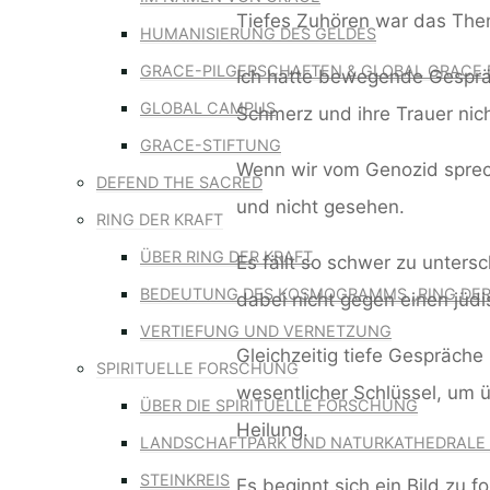
Tiefes Zuhören war das The
HUMANISIERUNG DES GELDES
GRACE-PILGERSCHAFTEN & GLOBAL GRACE 
Ich hatte bewegende Gespräche
GLOBAL CAMPUS
Schmerz und ihre Trauer n
GRACE-STIFTUNG
Wenn wir vom Genozid sprechen
DEFEND THE SACRED
und nicht gesehen.
RING DER KRAFT
ÜBER RING DER KRAFT
Es fällt so schwer zu unters
BEDEUTUNG DES KOSMOGRAMMS „RING DER
dabei nicht gegen einen jüdi
VERTIEFUNG UND VERNETZUNG
Gleichzeitig tiefe Gespräche 
SPIRITUELLE FORSCHUNG
wesentlicher Schlüssel, um 
ÜBER DIE SPIRITUELLE FORSCHUNG
Heilung.
LANDSCHAFTPARK UND NATURKATHEDRALE 
STEINKREIS
Es beginnt sich ein Bild zu 