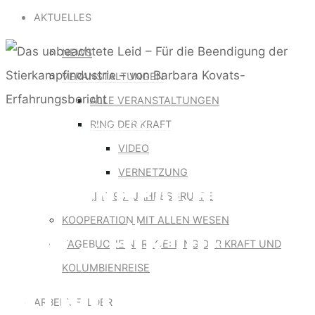
for:
AKTUELLES
NEWS
VERANSTALTUNGEN
ALLE VERANSTALTUNGEN
Kooperation mit allen Wesen
RING DER KRAFT
VIDEO
VERNETZUNG
DAS UNBEACHTETE
„DIE 96“ JAHRESGRUPPE
KOOPERATION MIT ALLEN WESEN
LEID – FÜR DIE
TAGEBUCHEINTRÄGE: RING DER KRAFT UND
KOLUMBIENREISE
BEENDIGUNG DER
ARBEITSFELDER