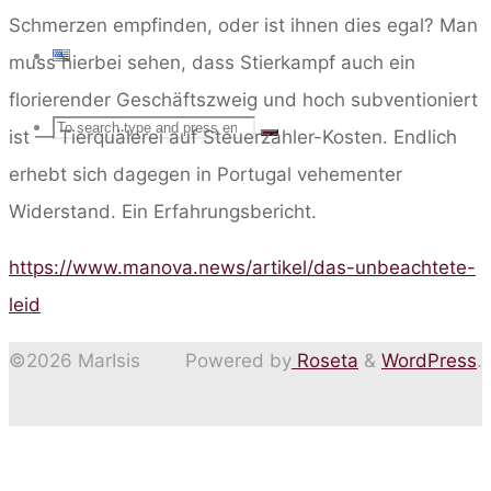
Schmerzen empfinden, oder ist ihnen dies egal? Man
muss hierbei sehen, dass Stierkampf auch ein
florierender Geschäftszweig und hoch subventioniert
Search
SEARCH
ist — Tierquälerei auf Steuerzahler-Kosten. Endlich
Search
erhebt sich dagegen in Portugal vehementer
for:
Widerstand. Ein Erfahrungsbericht.
https://www.manova.news/artikel/das-unbeachtete-
leid
©2026 MarIsis
Powered by
Roseta
&
WordPress
.
Back
to