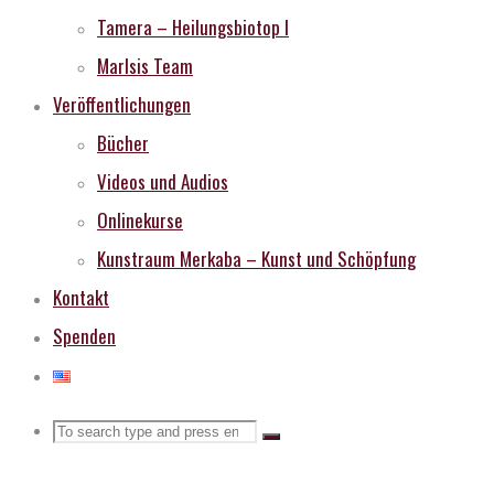
Tamera – Heilungsbiotop I
MarIsis Team
Veröffentlichungen
Bücher
Videos und Audios
Onlinekurse
Kunstraum Merkaba – Kunst und Schöpfung
Kontakt
Spenden
Search
Search
Search