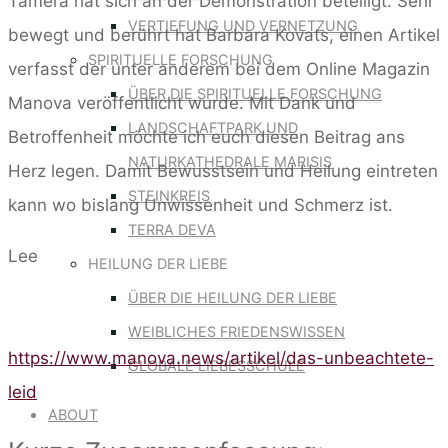
Tamera hat sich an der Demonstration beteiligt. Sehr
VERTIEFUNG UND VERNETZUNG
bewegt und berührt hat Barbara Kovats, einen Artikel
SPIRITUELLE FORSCHUNG
verfasst der unter anderem bei dem Online Magazin
ÜBER DIE SPIRITUELLE FORSCHUNG
Manova veröffentlicht wurde. Mit Dank und
LANDSCHAFTPARK UND
Betroffenheit möchte ich euch diesen Beitrag ans
NATURKATHEDRALE MARISIS
Herz legen. Damit Bewusstsein und Heilung eintreten
STEINKREIS
kann wo bislang Unwissenheit und Schmerz ist.
TERRA DEVA
Lee
HEILUNG DER LIEBE
ÜBER DIE HEILUNG DER LIEBE
WEIBLICHES FRIEDENSWISSEN
https://www.manova.news/artikel/das-unbeachtete-
GLOBALE LIEBESSCHULE
leid
ABOUT