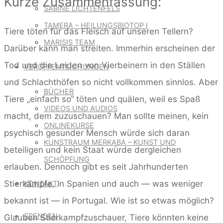
Kurze Zusammenfassung:
SABINE LICHTENFELS
TAMERA – HEILUNGSBIOTOP I
Tiere töten für das Fleisch auf unseren Tellern?
MARISIS TEAM
Darüber kann man streiten. Immerhin erscheinen der
Tod und die Leiden von Vierbeinern in den Ställen
VERÖFFENTLICHUNGEN
und Schlachthöfen so nicht vollkommen sinnlos. Aber
BÜCHER
Tiere „einfach so“ töten und quälen, weil es Spaß
VIDEOS UND AUDIOS
macht, dem zuzuschauen? Man sollte meinen, kein
ONLINEKURSE
psychisch gesunder Mensch würde sich daran
KUNSTRAUM MERKABA – KUNST UND
beteiligen und kein Staat würde dergleichen
SCHÖPFUNG
erlauben. Dennoch gibt es seit Jahrhunderten
Stierkämpfe. In Spanien und auch — was weniger
KONTAKT
bekannt ist — in Portugal. Wie ist so etwas möglich?
SPENDEN
Glauben Stierkampfzuschauer, Tiere könnten keine